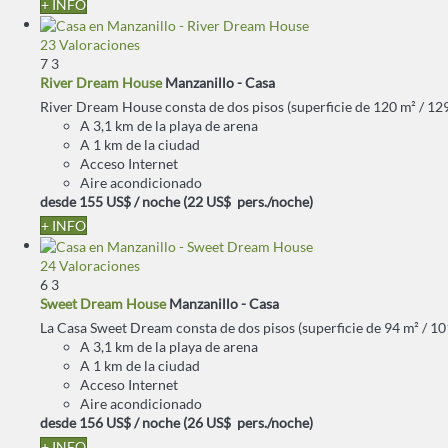
+ INFO
23 Valoraciones
7
3
River Dream House
Manzanillo -
Casa
River Dream House consta de dos pisos (superficie de 120 m² / 1292 
A 3,1 km de la playa de arena
A 1 km de la ciudad
Acceso Internet
Aire acondicionado
desde
155 US$
/ noche
(22 US$ pers./noche)
+ INFO
24 Valoraciones
6
3
Sweet Dream House
Manzanillo -
Casa
La Casa Sweet Dream consta de dos pisos (superficie de 94 m² / 1011
A 3,1 km de la playa de arena
A 1 km de la ciudad
Acceso Internet
Aire acondicionado
desde
156 US$
/ noche
(26 US$ pers./noche)
+ INFO