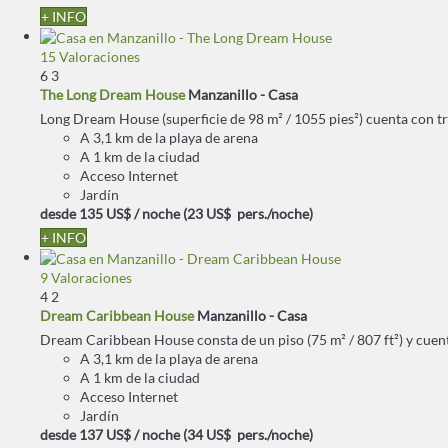
+ INFO
15 Valoraciones
6
3
The Long Dream House
Manzanillo -
Casa
Long Dream House (superficie de 98 m² / 1055 pies²) cuenta con tre
A 3,1 km de la playa de arena
A 1 km de la ciudad
Acceso Internet
Jardín
desde
135 US$
/ noche
(23 US$ pers./noche)
+ INFO
9 Valoraciones
4
2
Dream Caribbean House
Manzanillo -
Casa
Dream Caribbean House consta de un piso (75 m² / 807 ft²) y cuenta
A 3,1 km de la playa de arena
A 1 km de la ciudad
Acceso Internet
Jardín
desde
137 US$
/ noche
(34 US$ pers./noche)