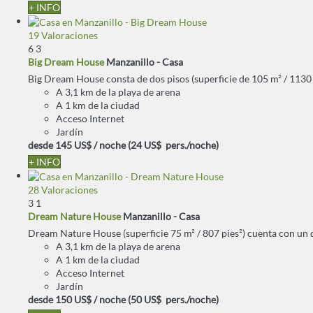
+ INFO
19 Valoraciones
6
3
Big Dream House
Manzanillo -
Casa
Big Dream House consta de dos pisos (superficie de 105 m² / 1130 pi
A 3,1 km de la playa de arena
A 1 km de la ciudad
Acceso Internet
Jardín
desde
145 US$
/ noche
(24 US$ pers./noche)
+ INFO
28 Valoraciones
3
1
Dream Nature House
Manzanillo -
Casa
Dream Nature House (superficie 75 m² / 807 pies²) cuenta con un do
A 3,1 km de la playa de arena
A 1 km de la ciudad
Acceso Internet
Jardín
desde
150 US$
/ noche
(50 US$ pers./noche)