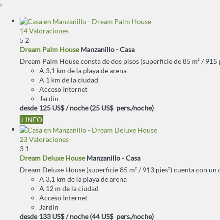
›
14 Valoraciones
5
2
Dream Palm House
Manzanillo -
Casa
Dream Palm House consta de dos pisos (superficie de 85 m² / 915 pie
A 3,1 km de la playa de arena
A 1 km de la ciudad
Acceso Internet
Jardín
desde
125 US$
/ noche
(25 US$ pers./noche)
+ INFO
23 Valoraciones
3
1
Dream Deluxe House
Manzanillo -
Casa
Dream Deluxe House (superficie 85 m² / 913 pies²) cuenta con un do
A 3,1 km de la playa de arena
A 12 m de la ciudad
Acceso Internet
Jardín
desde
133 US$
/ noche
(44 US$ pers./noche)