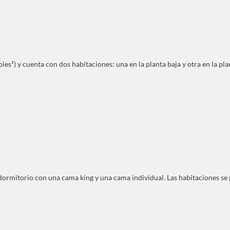
s²) y cuenta con dos habitaciones: una en la planta baja y otra en la plan
rmitorio con una cama king y una cama individual. Las habitaciones se pue