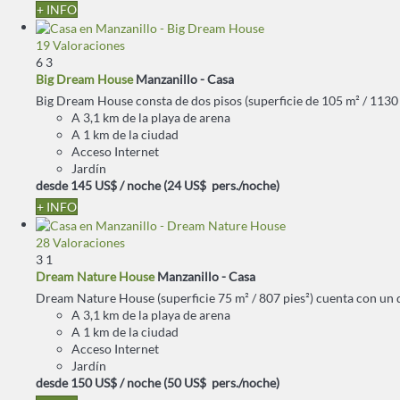
+ INFO
19 Valoraciones
6
3
Big Dream House
Manzanillo -
Casa
Big Dream House consta de dos pisos (superficie de 105 m² / 1130 pi
A 3,1 km de la playa de arena
A 1 km de la ciudad
Acceso Internet
Jardín
desde
145 US$
/ noche
(24 US$ pers./noche)
+ INFO
28 Valoraciones
3
1
Dream Nature House
Manzanillo -
Casa
Dream Nature House (superficie 75 m² / 807 pies²) cuenta con un do
A 3,1 km de la playa de arena
A 1 km de la ciudad
Acceso Internet
Jardín
desde
150 US$
/ noche
(50 US$ pers./noche)