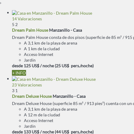
›
14 Valoraciones
5
2
Dream Palm House
Manzanillo -
Casa
Dream Palm House consta de dos pisos (superficie de 85 m² / 915 pie
A 3,1 km de la playa de arena
A 1 km de la ciudad
Acceso Internet
Jardín
desde
125 US$
/ noche
(25 US$ pers./noche)
+ INFO
23 Valoraciones
3
1
Dream Deluxe House
Manzanillo -
Casa
Dream Deluxe House (superficie 85 m² / 913 pies²) cuenta con un do
A 3,1 km de la playa de arena
A 12 m de la ciudad
Acceso Internet
Jardín
desde
133 US$
/ noche
(44 US$ pers./noche)