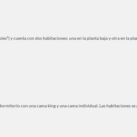
s²) y cuenta con dos habitaciones: una en la planta baja y otra en la plan
rmitorio con una cama king y una cama individual. Las habitaciones se pue