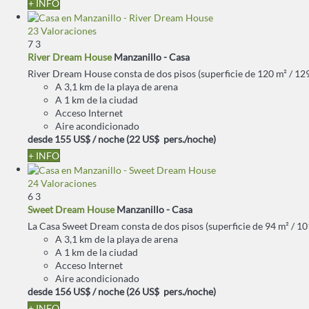
+ INFO
23 Valoraciones
7
3
River Dream House
Manzanillo -
Casa
River Dream House consta de dos pisos (superficie de 120 m² / 1292 
A 3,1 km de la playa de arena
A 1 km de la ciudad
Acceso Internet
Aire acondicionado
desde
155 US$
/ noche
(22 US$ pers./noche)
+ INFO
24 Valoraciones
6
3
Sweet Dream House
Manzanillo -
Casa
La Casa Sweet Dream consta de dos pisos (superficie de 94 m² / 1011
A 3,1 km de la playa de arena
A 1 km de la ciudad
Acceso Internet
Aire acondicionado
desde
156 US$
/ noche
(26 US$ pers./noche)
+ INFO