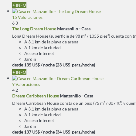
+ INFO
15 Valoraciones
6
3
The Long Dream House
Manzanillo -
Casa
Long Dream House (superficie de 98 m² / 1055 pies²) cuenta con tre
A 3,1 km de la playa de arena
A 1 km de la ciudad
Acceso Internet
Jardín
desde
135 US$
/ noche
(23 US$ pers./noche)
+ INFO
9 Valoraciones
4
2
Dream Caribbean House
Manzanillo -
Casa
Dream Caribbean House consta de un piso (75 m² / 807 ft²) y cuenta
A 3,1 km de la playa de arena
A 1 km de la ciudad
Acceso Internet
Jardín
desde
137 US$
/ noche
(34 US$ pers./noche)