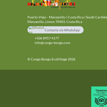
Puerto Viejo - Manzanillo | Costa Rica | South Caribbe
Manzanillo, Limon 70403, Costa Rica
Contacta via WhatsApp
chat
+506 89574177
+506 8957 4177
info@congo-bongo.com
© Congo Bongo EcoVillage 2026